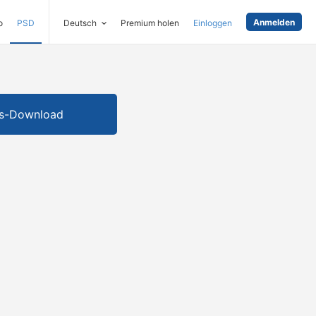
Anmelden
o
PSD
Deutsch
Premium holen
Einloggen
is-Download