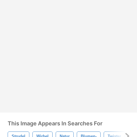
This Image Appears In Searches For
Strudel
Wirbel
Natur
Blumen-
Twister
Wi