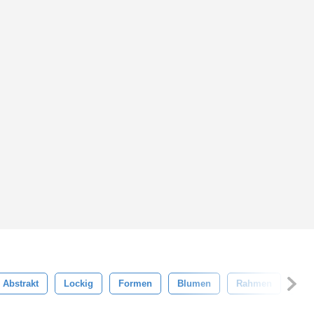
Abstrakt
Lockig
Formen
Blumen
Rahmen
Nat