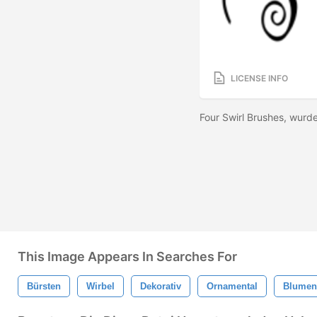
LICENSE INFO
Four Swirl Brushes, wurd
This Image Appears In Searches For
Bürsten
Wirbel
Dekorativ
Ornamental
Blumen