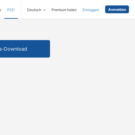
Anmelden
o
PSD
Deutsch
Premium holen
Einloggen
is-Download