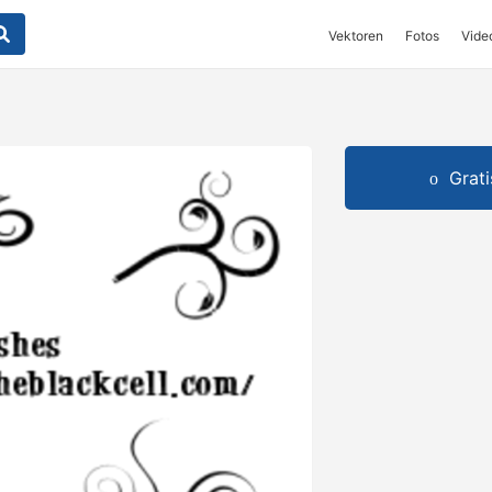
Vektoren
Fotos
Vide
Grat