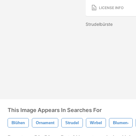
LICENSE INFO
Strudelbürste
This Image Appears In Searches For
Blühen
Ornament
Strudel
Wirbel
Blumen-