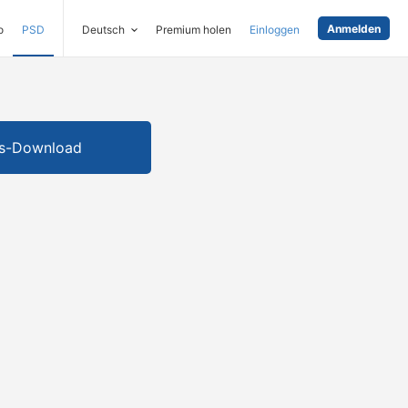
Anmelden
o
PSD
Deutsch
Premium holen
Einloggen
is-Download