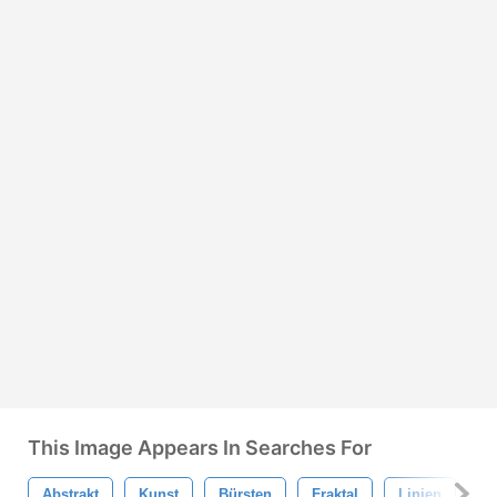
This Image Appears In Searches For
Abstrakt
Kunst
Bürsten
Fraktal
Linien
N