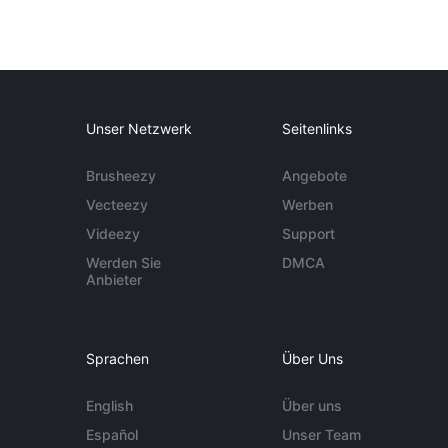
Unser Netzwerk
Seitenlinks
Brusheezy
Angebote
Vecteezy
Werben
Videezy
Support
Werden Sie
DMCA
Anbieter
Sprachen
Über Uns
English
Über uns
Español
Unser Team