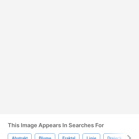
This Image Appears In Searches For
Abstrakt
Blume
Fraktal
Linie
Dreieck
Abs