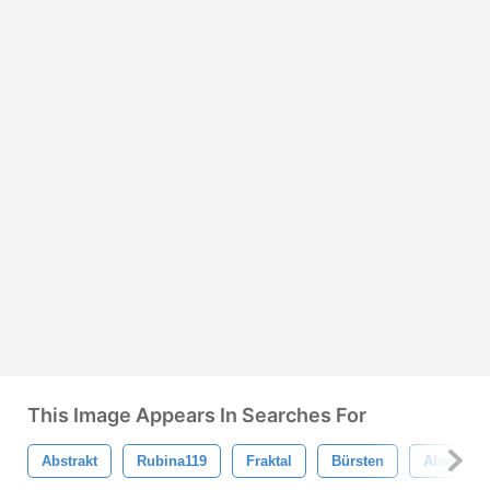
This Image Appears In Searches For
Abstrakt
Rubina119
Fraktal
Bürsten
Abstrakte