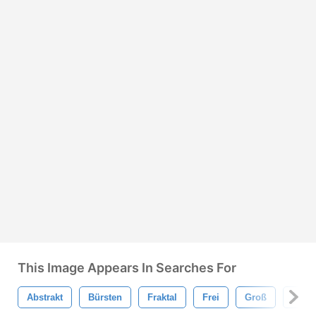
This Image Appears In Searches For
Abstrakt
Bürsten
Fraktal
Frei
Groß
Orga