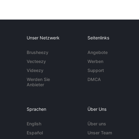
Unser Netzwerk
Seitenlinks
Brusheezy
Angebote
Vecteezy
Werben
Videezy
Support
Werden Sie
DMCA
Anbieter
Sprachen
Über Uns
English
Über uns
Español
Unser Team