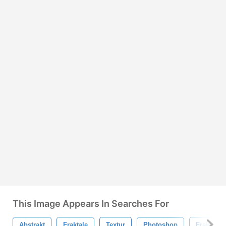
This Image Appears In Searches For
Abstrakt
Fraktale
Textur
Photoshop
Fraktal