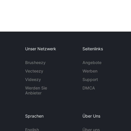
Unser Netzwerk
Seitenlinks
Brusheezy
Angebote
Vecteezy
Werben
Videezy
Support
Werden Sie
DMCA
Anbieter
Sprachen
Über Uns
English
Über uns