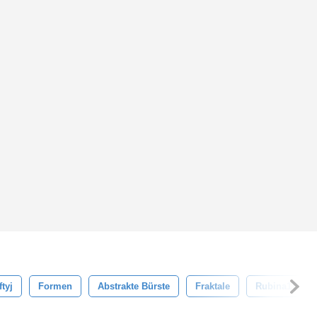
ftyj
Formen
Abstrakte Bürste
Fraktale
Rubina119