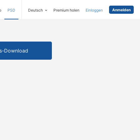
Anmelden
o
PSD
Deutsch
Premium holen
Einloggen
is-Download