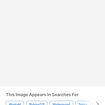
This Image Appears In Searches For
Abstrakt
Rubina119
Hintergrund
Textur
Farbe