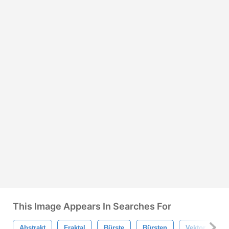
This Image Appears In Searches For
Abstrakt
Fraktal
Bürste
Bürsten
Vektor
P