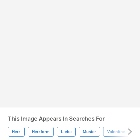
This Image Appears In Searches For
Herz
Herzform
Liebe
Muster
Valentine
H