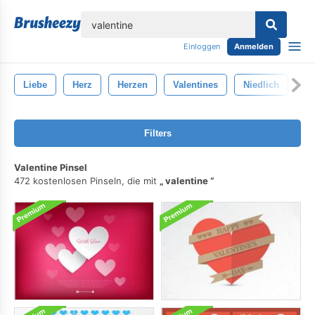
lose
Einloggen
Anmelden
Liebe
Herz
Herzen
Valentines
Niedlich
Va
Filters
Valentine Pinsel
472 kostenlosen Pinseln, die mit
valentine