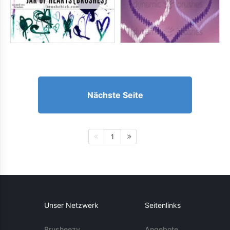
Nächste Seite
1
Unser Netzwerk
Seitenlinks
Brusheezy
Angebote