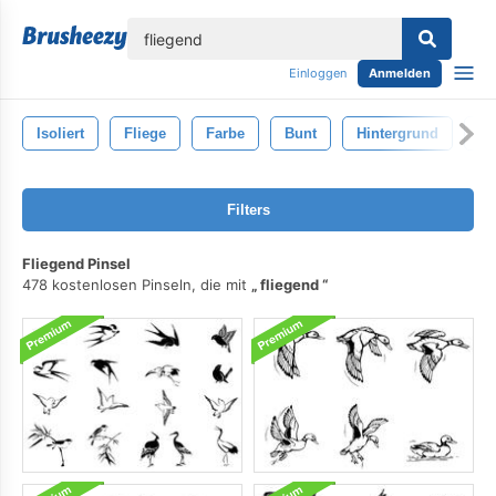
lose
Einloggen
Anmelden
Isoliert
Fliege
Farbe
Bunt
Hintergrund
Ge
Filters
Fliegend Pinsel
478 kostenlosen Pinseln, die mit
fliegend