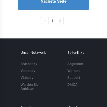
Nächste Seite
1
Unser Netzwerk
Seitenlinks
Brusheezy
Angebote
Vecteezy
Werben
Videezy
Support
Werden Sie
DMCA
Anbieter