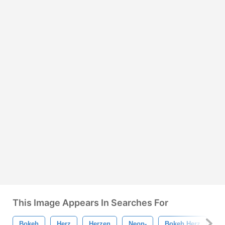
This Image Appears In Searches For
Bokeh
Herz
Herzen
Neon-
Bokeh Herz
N