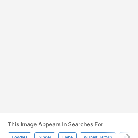
This Image Appears In Searches For
Doodles
Kinder
Liebe
Wirbelt Herzen
Jr. Hoc