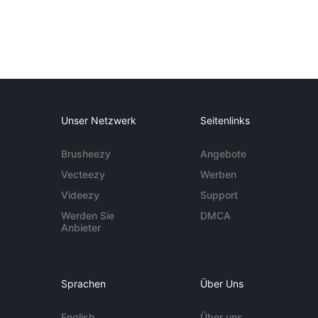
Unser Netzwerk
Seitenlinks
Brusheezy
Angebote
Vecteezy
Werben
Videezy
Support
Werden Sie
DMCA
Anbieter
Sprachen
Über Uns
English
Über uns