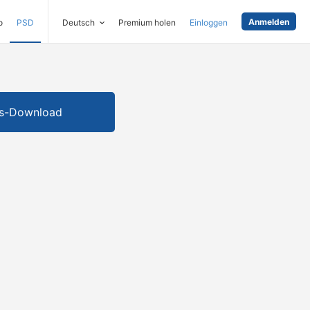
Anmelden
o
PSD
Deutsch
Premium holen
Einloggen
is-Download