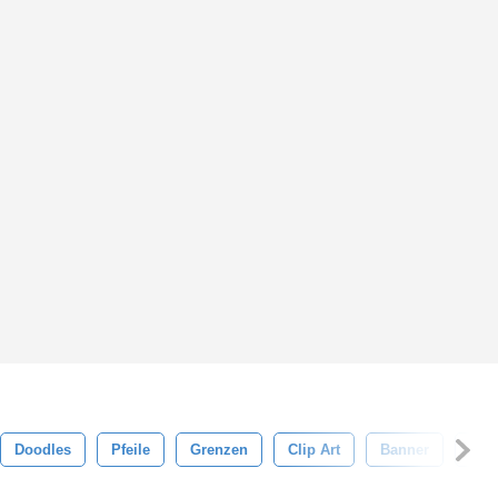
Doodles
Pfeile
Grenzen
Clip Art
Banner
Sta