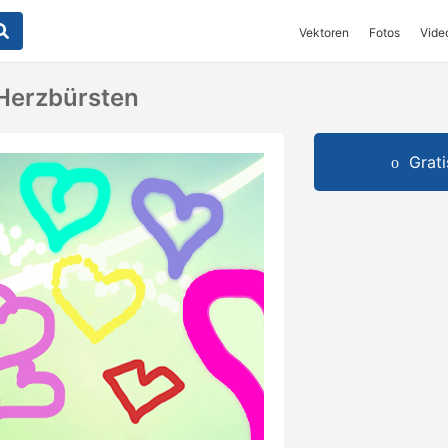
Vektoren
Fotos
Vide
Herzbürsten
Grat