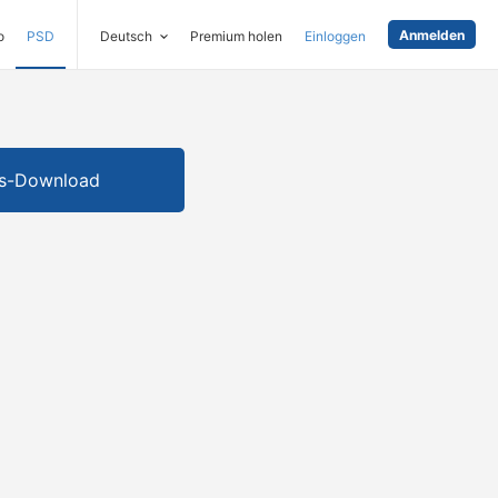
Anmelden
o
PSD
Deutsch
Premium holen
Einloggen
is-Download