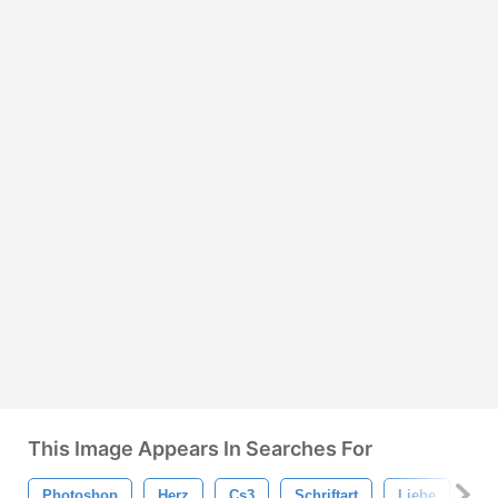
This Image Appears In Searches For
Photoshop
Herz
Cs3
Schriftart
Liebe
He