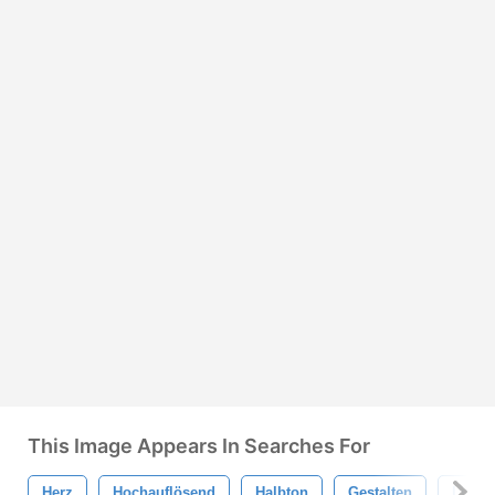
This Image Appears In Searches For
Herz
Hochauflösend
Halbton
Gestalten
Liebe