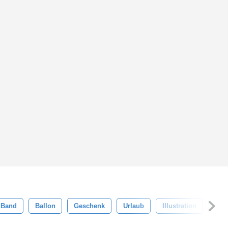
Band
Ballon
Geschenk
Urlaub
Illustration
Vekt