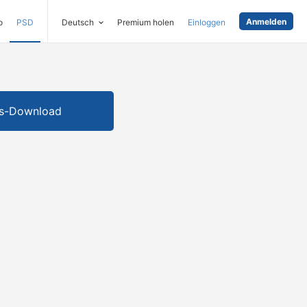
Anmelden
o
PSD
Deutsch
Premium holen
Einloggen
is-Download