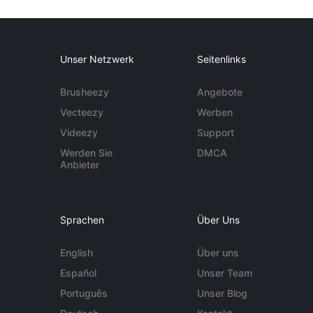
Unser Netzwerk
Seitenlinks
Brusheezy
Angebote
Vecteezy
Werben
Videezy
Support
Werden Sie
DMCA
Anbieter
Sprachen
Über Uns
English
Über uns
Español
Unser Team
Português
Unser Blog