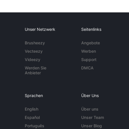
Unser Netzwerk
Seitenlinks
Brusheezy
Angebote
Vecteezy
Werben
Videezy
Support
Werden Sie
DMCA
Anbieter
Sprachen
Über Uns
English
Über uns
Español
Unser Team
Português
Unser Blog