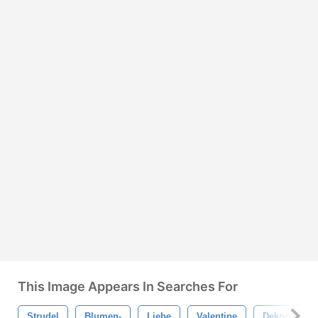
This Image Appears In Searches For
Strudel
Blumen-
Liebe
Valentine
Dekorativ