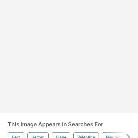
This Image Appears In Searches For
Herz
Herzen
Liebe
Valentine
Niedlich
Va