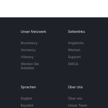
Unser Netzwerk
Seitenlinks
Brusheezy
Angebote
Vecteezy
Werben
Videezy
Support
Werden Sie
DMCA
Anbieter
Sprachen
Über Uns
English
Über uns
Español
Unser Team