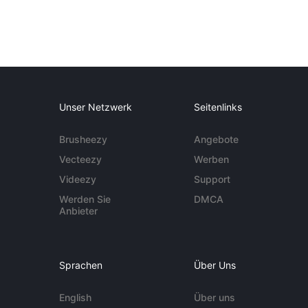
Unser Netzwerk
Seitenlinks
Brusheezy
Angebote
Vecteezy
Werben
Videezy
Support
Werden Sie
DMCA
Anbieter
Sprachen
Über Uns
English
Über uns