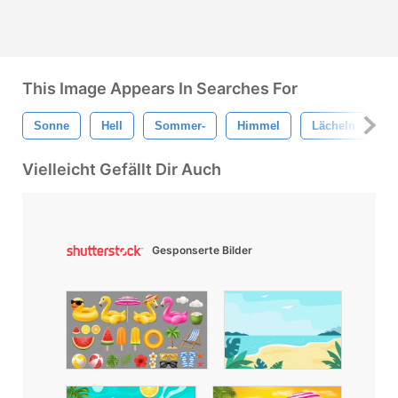
This Image Appears In Searches For
Sonne
Hell
Sommer-
Himmel
Lächeln
W
Vielleicht Gefällt Dir Auch
Gesponserte Bilder