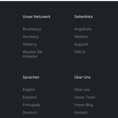
Unser Netzwerk
Seitenlinks
Brusheezy
Angebote
Vecteezy
Werben
Videezy
Support
Werden Sie
DMCA
Anbieter
Sprachen
Über Uns
English
Über uns
Español
Unser Team
Português
Unser Blog
Deutsch
Kontakt