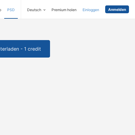
Anmelden
o
PSD
Deutsch
Premium holen
Einloggen
terladen - 1 credit