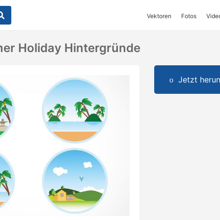
Vektoren
Fotos
Vide
er Holiday Hintergründe
Jetzt herun