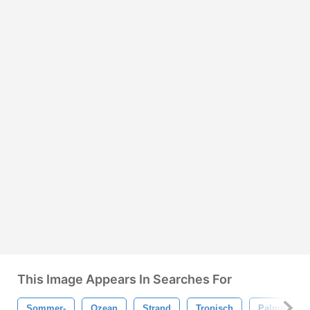
This Image Appears In Searches For
Sommer-
Ozean
Strand
Tropisch
Palme