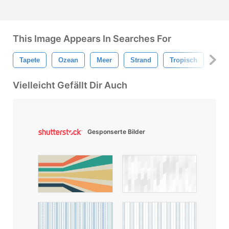
This Image Appears In Searches For
Tapete
Ozean
Meer
Strand
Tropisch
Bau
Vielleicht Gefällt Dir Auch
Gesponserte Bilder