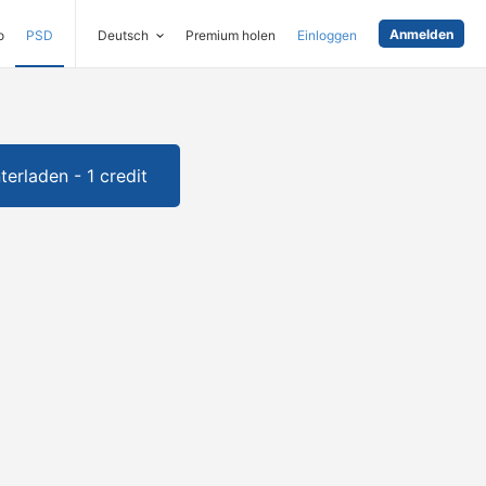
Anmelden
o
PSD
Deutsch
Premium holen
Einloggen
terladen - 1 credit