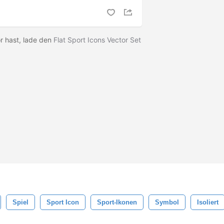
r hast, lade den
Flat Sport Icons Vector Set
Spiel
Sport Icon
Sport-Ikonen
Symbol
Isoliert