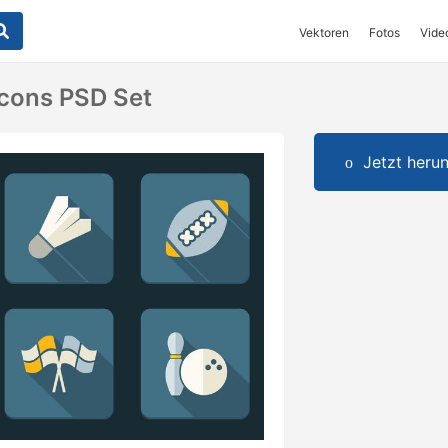
Vektoren
Fotos
Vide
Icons PSD Set
Jetzt herun