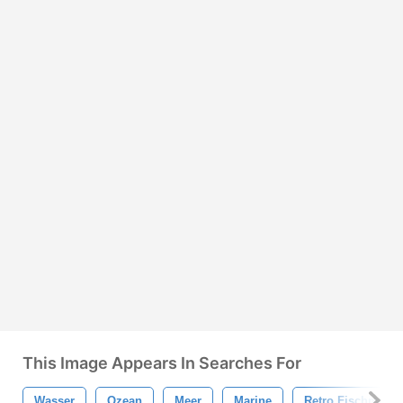
This Image Appears In Searches For
Wasser
Ozean
Meer
Marine
Retro Fischmuste