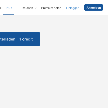
Anmelden
o
PSD
Deutsch
Premium holen
Einloggen
terladen - 1 credit