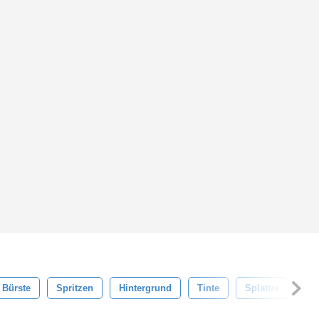
Bürste
Spritzen
Hintergrund
Tinte
Splatter
Wa