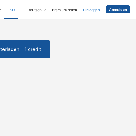
Anmelden
o
PSD
Deutsch
Premium holen
Einloggen
terladen - 1 credit