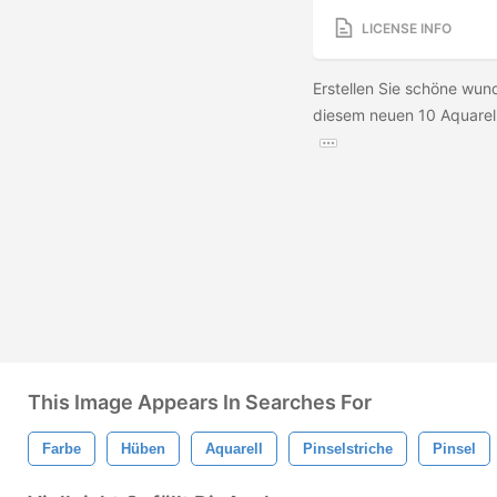
LICENSE INFO
Erstellen Sie schöne wund
diesem neuen 10 Aquarell
This Image Appears In Searches For
Farbe
Hüben
Aquarell
Pinselstriche
Pinsel