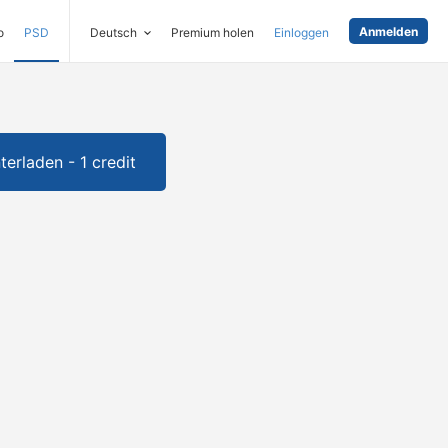
Anmelden
o
PSD
Deutsch
Premium holen
Einloggen
terladen - 1 credit