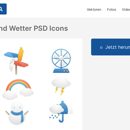
Vektoren
Fotos
Vide
nd Wetter PSD Icons
Jetzt herun