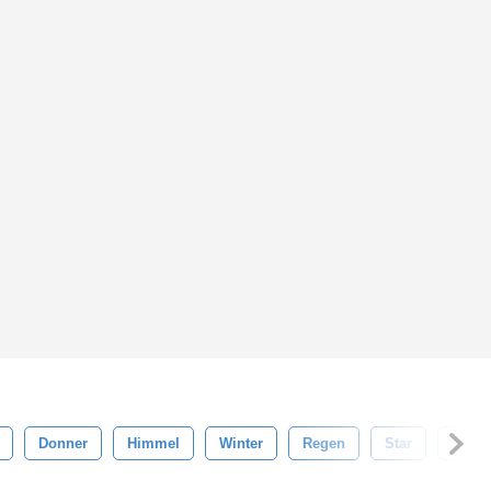
Donner
Himmel
Winter
Regen
Star
Licht