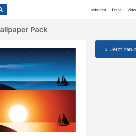
Vektoren
Fotos
Vide
allpaper Pack
Jetzt herun