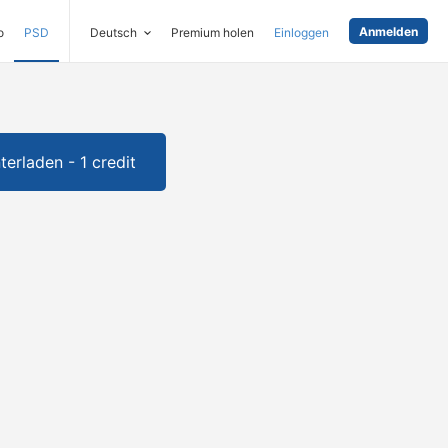
Anmelden
o
PSD
Deutsch
Premium holen
Einloggen
terladen - 1 credit