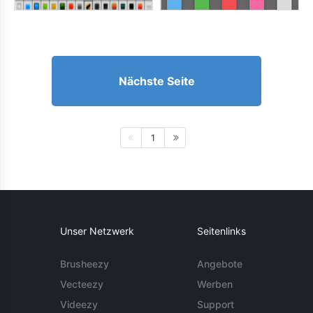
Nächste Seite
1
Unser Netzwerk
Seitenlinks
Brusheezy
Angebote
Vecteezy
Werben
Videezy
Support