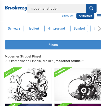
lose
Einloggen
Anmelden
Schwarz
Isoliert
Hintergrund
Symbol
Silhouet
Filters
Moderner Strudel Pinsel
997 kostenlosen Pinseln, die mit
moderner strudel