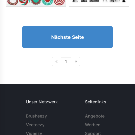
Nächste Seite
1
Unser Netzwerk
Seitenlinks
Brusheezy
Angebote
Vecteezy
Werben
Videezy
Support