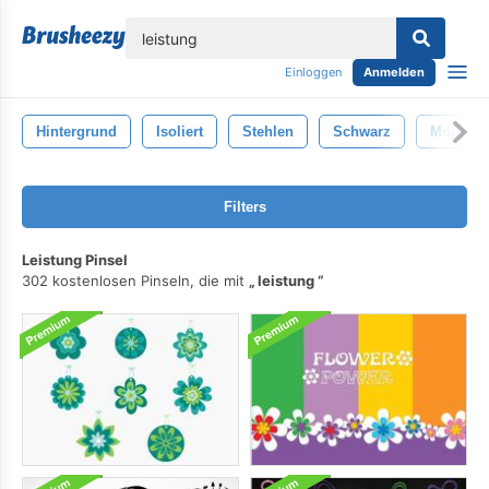
lose
Einloggen
Anmelden
Hintergrund
Isoliert
Stehlen
Schwarz
Modern
Filters
Leistung Pinsel
302 kostenlosen Pinseln, die mit
leistung