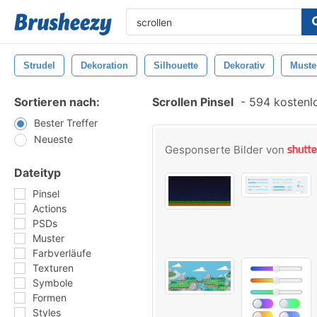
Strudel
Dekoration
Silhouette
Dekorativ
Muste
Sortieren nach:
Scrollen Pinsel
-
594 kostenlo
Bester Treffer
Neueste
Gesponserte Bilder von
Dateityp
Pinsel
Actions
PSDs
Muster
Farbverläufe
Texturen
Symbole
Formen
Styles