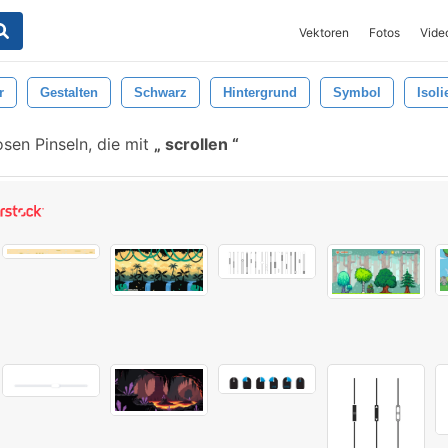
Vektoren
Fotos
Vide
r
Gestalten
Schwarz
Hintergrund
Symbol
Isoli
sen Pinseln, die mit
scrollen