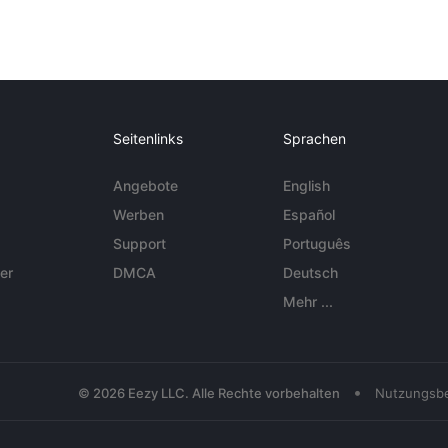
Seitenlinks
Sprachen
Angebote
English
Werben
Español
Support
Português
er
DMCA
Deutsch
Mehr ...
•
© 2026 Eezy LLC. Alle Rechte vorbehalten
Nutzungsb