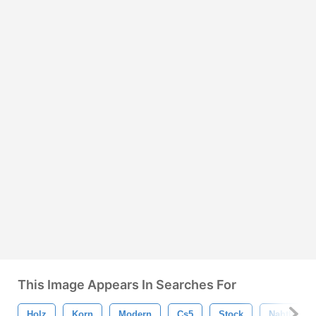
This Image Appears In Searches For
Holz
Korn
Modern
Cs5
Stock
Nahtlos