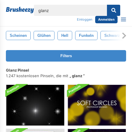
lose
Einloggen
Anmelden
Scheinen
Glühen
Hell
Funkeln
Schwarz
Filters
Glanz Pinsel
1.247 kostenlosen Pinseln, die mit
glanz