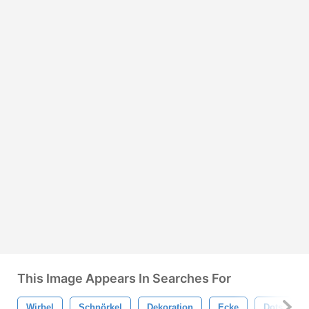
This Image Appears In Searches For
Wirbel
Schnörkel
Dekoration
Ecke
Dots