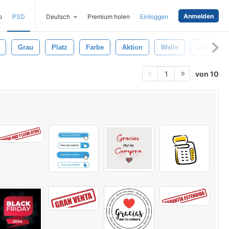
Anmelden
o
PSD
Deutsch
Premium holen
Einloggen
Grau
Platz
Farbe
Aktion
Welle
Licht
von 10
1