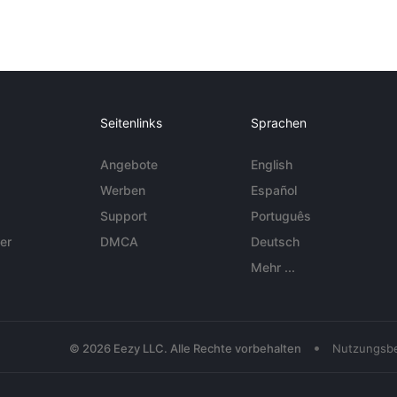
Seitenlinks
Sprachen
Angebote
English
Werben
Español
Support
Português
er
DMCA
Deutsch
Mehr ...
•
© 2026 Eezy LLC. Alle Rechte vorbehalten
Nutzungsb