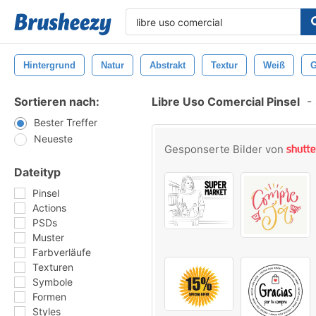
Hintergrund
Natur
Abstrakt
Textur
Weiß
G
Sortieren nach:
Libre Uso Comercial Pinsel
-
Bester Treffer
Neueste
Gesponserte Bilder von
Dateityp
Pinsel
Actions
PSDs
Muster
Farbverläufe
Texturen
Symbole
Formen
Styles