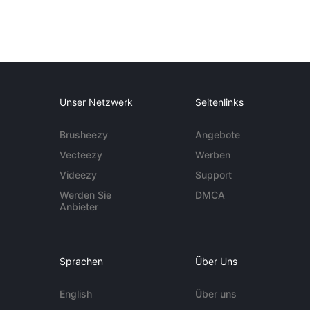
Unser Netzwerk
Seitenlinks
Brusheezy
Angebote
Vecteezy
Werben
Videezy
Support
Werden Sie
DMCA
Anbieter
Sprachen
Über Uns
English
Über uns