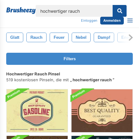
lose
Einloggen
Anmelden
Glatt
Rauch
Feuer
Nebel
Dampf
Energie
Filters
Hochwertiger Rauch Pinsel
519 kostenlosen Pinseln, die mit
hochwertiger rauch