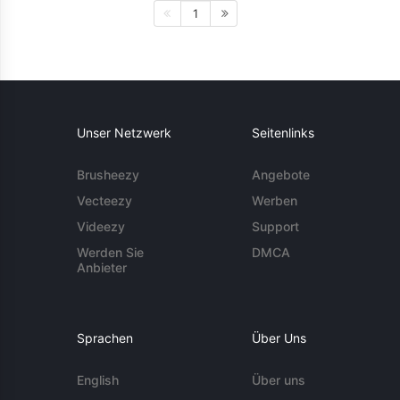
1
Unser Netzwerk
Seitenlinks
Brusheezy
Angebote
Vecteezy
Werben
Videezy
Support
Werden Sie
DMCA
Anbieter
Sprachen
Über Uns
English
Über uns