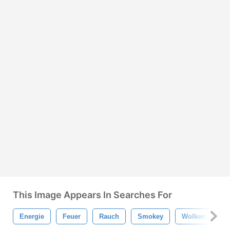
This Image Appears In Searches For
Energie
Feuer
Rauch
Smokey
Wolken
S