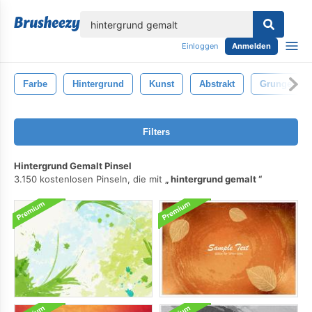
lose
Einloggen
Anmelden
Farbe
Hintergrund
Kunst
Abstrakt
Grunge
Filters
Hintergrund Gemalt Pinsel
3.150 kostenlosen Pinseln, die mit
hintergrund gemalt