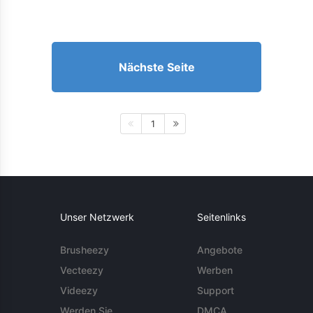
Nächste Seite
1
Unser Netzwerk
Seitenlinks
Brusheezy
Angebote
Vecteezy
Werben
Videezy
Support
Werden Sie
DMCA