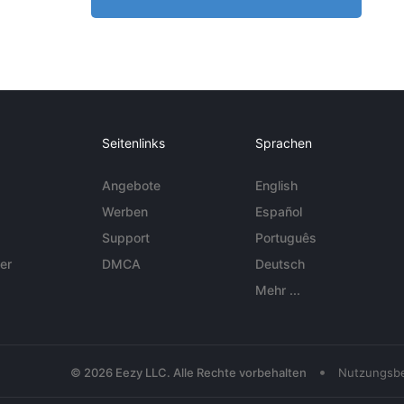
Seitenlinks
Sprachen
Angebote
English
Werben
Español
Support
Português
er
DMCA
Deutsch
Mehr ...
•
© 2026 Eezy LLC. Alle Rechte vorbehalten
Nutzungsb