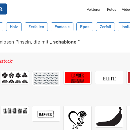
Vektoren
Fotos
Vide
Holz
Zerfallen
Fantasie
Epos
Zerfall
Isoli
losen Pinseln, die mit
schablone