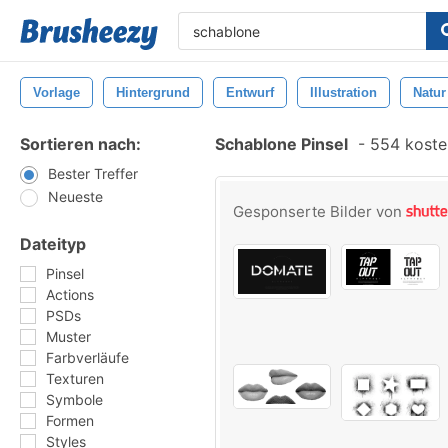
Vorlage
Hintergrund
Entwurf
Illustration
Natur
Sortieren nach:
Schablone Pinsel
-
554 kosten
Bester Treffer
Neueste
Gesponserte Bilder von
Dateityp
Pinsel
Actions
PSDs
Muster
Farbverläufe
Texturen
Symbole
Formen
Styles